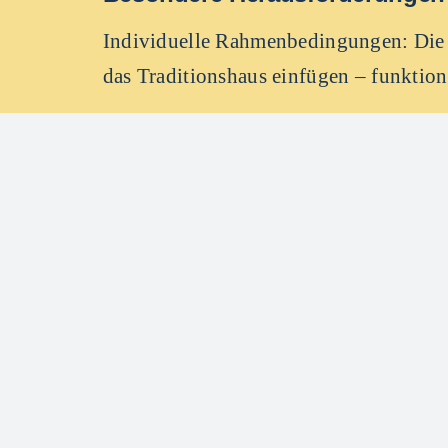
Individuelle Rahmenbedingungen: Die 
das Traditionshaus einfügen – funktion
Ergebnisse und Fazit
Der neue Küchenstandard erfüllt längst
auch maßgeblich zum Gesamterfolg bei
Zum Unternehmen