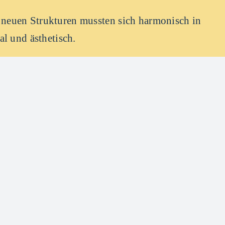
neuen Strukturen mussten sich harmonisch in
al und ästhetisch.
 alle Erwartungen – und trägt darüber hinaus
.