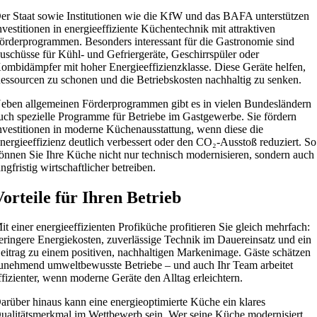
er Staat sowie Institutionen wie die KfW und das BAFA unterstützen
nvestitionen in energieeffiziente Küchentechnik mit attraktiven
örderprogrammen. Besonders interessant für die Gastronomie sind
uschüsse für Kühl- und Gefriergeräte, Geschirrspüler oder
ombidämpfer mit hoher Energieeffizienzklasse. Diese Geräte helfen,
essourcen zu schonen und die Betriebskosten nachhaltig zu senken.
eben allgemeinen Förderprogrammen gibt es in vielen Bundesländern
uch spezielle Programme für Betriebe im Gastgewerbe. Sie fördern
nvestitionen in moderne Küchenausstattung, wenn diese die
nergieeffizienz deutlich verbessert oder den CO₂-Ausstoß reduziert. So
önnen Sie Ihre Küche nicht nur technisch modernisieren, sondern auch
angfristig wirtschaftlicher betreiben.
Vorteile für Ihren Betrieb
it einer energieeffizienten Profiküche profitieren Sie gleich mehrfach:
eringere Energiekosten, zuverlässige Technik im Dauereinsatz und ein
eitrag zu einem positiven, nachhaltigen Markenimage. Gäste schätzen
unehmend umweltbewusste Betriebe – und auch Ihr Team arbeitet
ffizienter, wenn moderne Geräte den Alltag erleichtern.
arüber hinaus kann eine energieoptimierte Küche ein klares
ualitätsmerkmal im Wettbewerb sein. Wer seine Küche modernisiert,