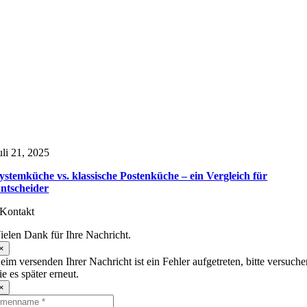
uli 21, 2025
ystemküche vs. klassische Postenküche – ein Vergleich für
ntscheider
Kontakt
ielen Dank für Ihre Nachricht.
×
eim versenden Ihrer Nachricht ist ein Fehler aufgetreten, bitte versuch
ie es später erneut.
×