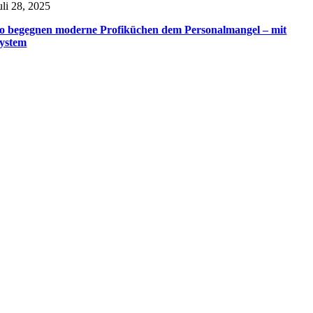
uli 28, 2025
o begegnen moderne Profiküchen dem Personalmangel – mit
ystem